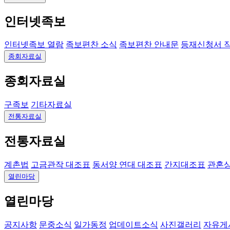
인터넷족보
인터넷족보 열람
족보편찬 소식
족보편찬 안내문
등재신청서 
종회자료실
종회자료실
구족보
기타자료실
전통자료실
전통자료실
계촌법
고금관작 대조표
동서양 연대 대조표
간지대조표
관혼
열린마당
열린마당
공지사항
문중소식
일가동정
업데이트소식
사진갤러리
자유게