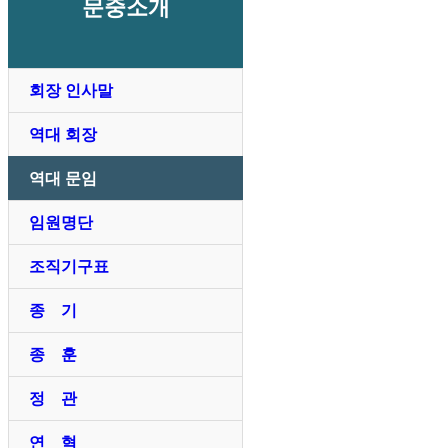
문중소개
회장 인사말
역대 회장
역대 문임
임원명단
조직기구표
종 기
종 훈
정 관
연 혁