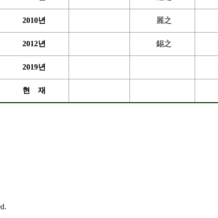
2010년
麗之
2012년
錫之
2019년
현 재
d.