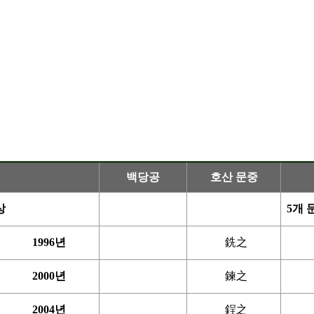
백당공
호산 문중
 미상
5개 
1996년
銑之
2000년
鍊之
2004년
鋥之