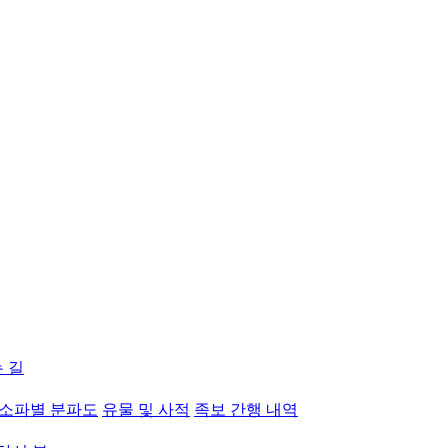
 길
소파별 분파도
유물 및 사적
족보 간행 내역