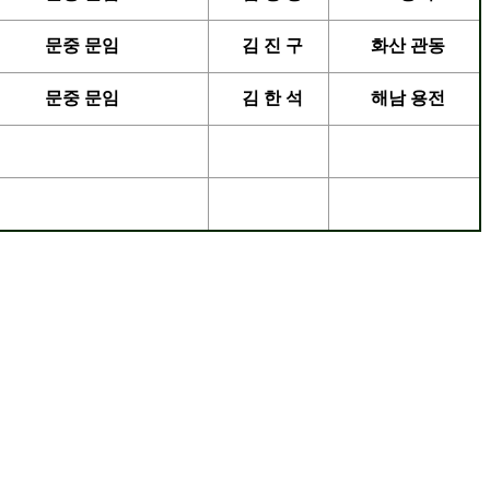
문중 문임
김 진 구
화산 관동
문중 문임
김 한 석
해남 용전