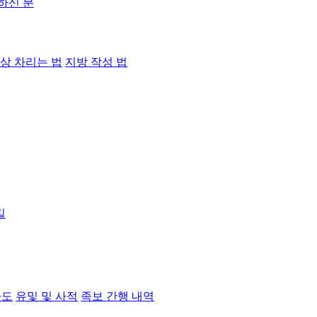
하신 분
상 차리는 법
지방 작성 법
길
파도
유및 및 사적
족보 간행 내역