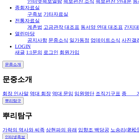
인터넷족보열람
족보편찬 소식
족보편찬 안내문
등
종회자료실
구족보
기타자료실
전통자료실
계촌법
고금관작 대조표
동서양 연대 대조표
간지대
열린마당
공지사항
문중소식
일가동정
업데이트소식
사진갤
LOGIN
새글
1:1문의
로그인
회원가입
문중소개
문중소개
회장 인사말
역대 회장
역대 문임
임원명단
조직기구표
종 
뿌리탐구
뿌리탐구
가락의 역사와 씨족
삼현파의 유래
입향조 백당공
노송리(老松
인터넷족보