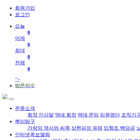
회원가입
로그인
오늘
0
어제
0
최대
0
전체
0
">
방문자수
문중소개
회장 인사말
역대 회장
역대 문임
임원명단
조직기
뿌리탐구
가락의 역사와 씨족
삼현파의 유래
입향조 백당공
인터넷족보열람