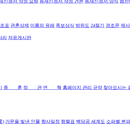
재신청서 작성 요령
등재신청서 작성 견본
등재신청서 양식
협찬
조표
관혼상제
이름의 유래
족보상식
방위도
24절기
경조문
제사
러리
자유게시판
기
종 훈
정 관
연 혁
홈페이지 관리 규약
찾아오시는 
里)
가문을 빛낸 인물
향사일정
항렬표
백당공 세계도
소파별 분