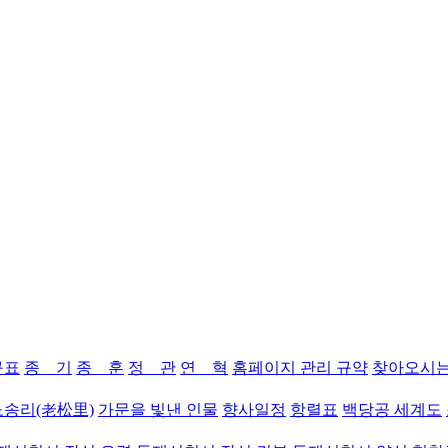
구표
종 기
종 훈
정 관
연 혁
홈페이지 관리 규약
찾아오시는
노송리(老松里)
가문을 빛낸 인물
향사일정
항렬표
백당공 세계도